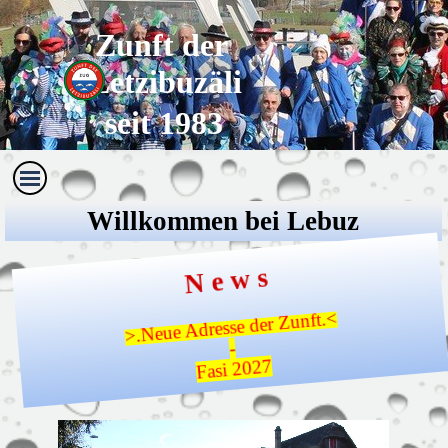
Direkt zum Seiteninhalt
Zunft der 
Letzibuzäli
seit 1983
Menü überspringen
Willkommen bei Lebuz
N e w s
>.
Neue Adresse der Zunft
.<
-
Fasi 2027