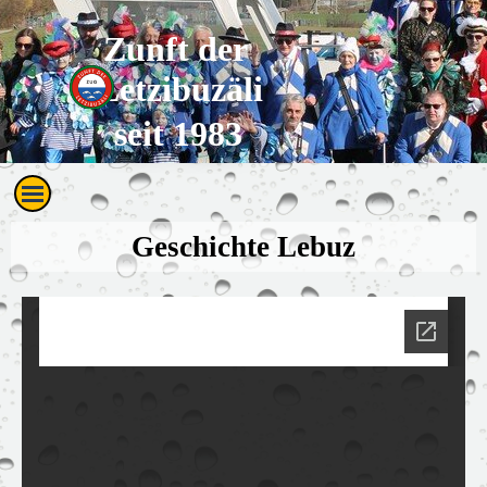
Direkt zum Seiteninhalt
Zunft der 
Letzibuzäli
seit 1983
Menü überspringen
Geschichte Lebuz