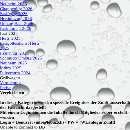
Neuheim 2026
Chappeobig 2026
Fasifrytig 2026
Hertiumzug 2026
Umzug Baar 2026
Fasimontag 2026
Fasi 2025
▼
Herti_2025
Fasigottesdienst Herti
2025
Fasifrytig_2025
Schmudo Umzug 2025
Neuheim 2025
Inthro 2025
Pulverturm 2024
Grillwagen
▼
Vermietung
Preise
Vereinsleben
In dieser Kategorie werden spezielle Ereignisse der Zunft ausserhalb
der Fasnacht dargestellt
Mit einem Login können die Inhalte durch Mitglieder selber erstellt
werden
Login = Benuzer: (info@lebuz.ch) - PW = (WLanlogin Zunft)
Unable to connect to DB