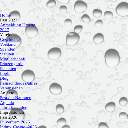
Menü überspringen
×
Home
Fasi 2027
▼
Anmeldung Umzug
2027
Verein
▼
Geschichte
Vorstand
Spenden
Statuten
Mitgliedschaft
Prinzengarde
Plaketten
Login
Blog
FasnächtlerdesJahres
Vereinsleben
Anlässe
▼
Fest der Nationen
Agenda
▼
Jahreskalender
Impressionen
▼
Fasi 2026
▼
Pulverturm 2025
Inthro_Casino_2026