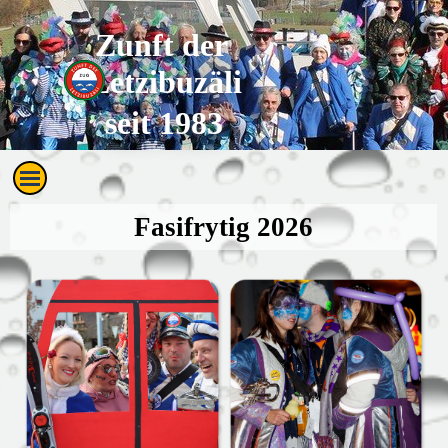
Direkt zum Seiteninhalt
Zunft der 
Letzibuzäli
seit 1983
Menü überspringen
Fasifrytig 2026