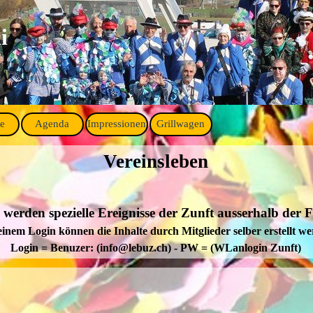
i
se
Agenda
Impressionen
Grillwagen
▼
▼
▼
▼
Vereinsleben
 werden spezielle Ereignisse der Zunft ausserhalb der F
einem Login können die Inhalte durch Mitglieder selber erstellt w
Login = Benuzer: (info@lebuz.ch) - PW = (WLanlogin Zunft)