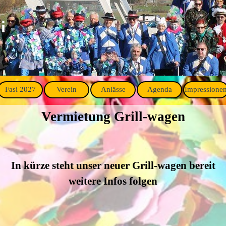
i
Fasi 2027
Verein
Anlässe
Agenda
Impressione
▼
▼
▼
▼
Vermietung
Grill-wagen
In kürze steht unser neuer
Grill-wagen
bereit
weitere
Infos
folgen