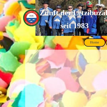
Direkt zum Seiteninhalt
Zunft der Letzibuzäl
seit 1983
Home
Menü überspringen