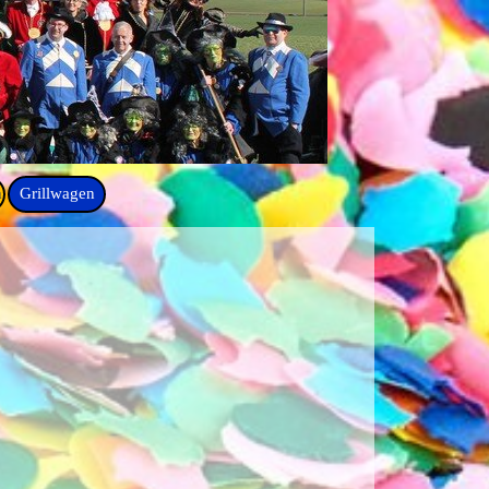
n
Grillwagen
▼
▼