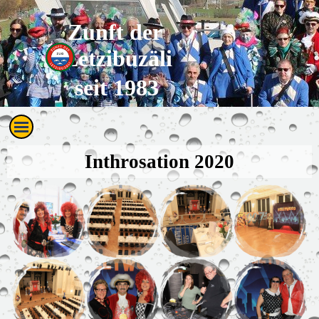
Direkt zum Seiteninhalt
Zunft der 
Letzibuzäli
seit 1983
Menü überspringen
Inthrosation 2020